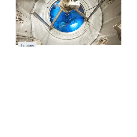
Terminé
Réévaluation de sûreté
Inscription
Connexion
391
55
40
Votes
Contributions
Participants